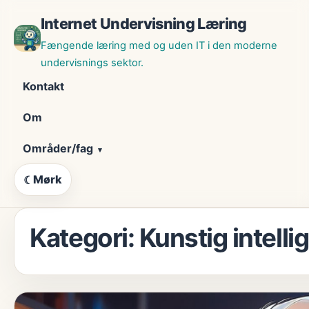
Skip
Internet Undervisning Læring
til
indhold
Fængende læring med og uden IT i den moderne
undervisnings sektor.
Kontakt
Om
Områder/fag
Mørk
☾
Kategori:
Kunstig intelli