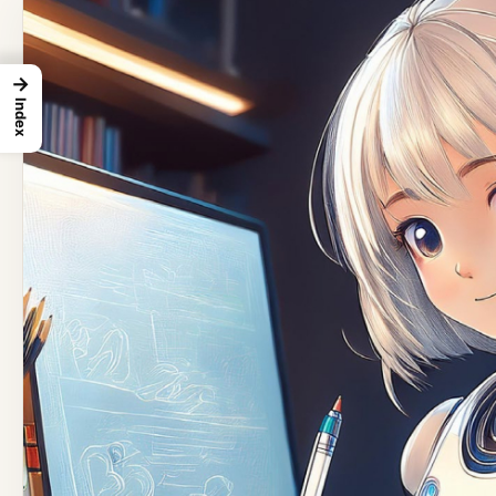
→
Index