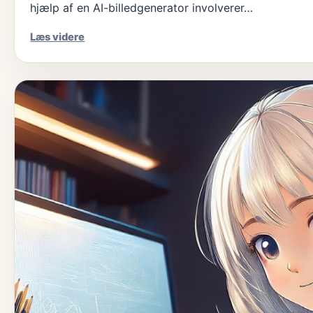
hjælp af en AI-billedgenerator involverer…
Sådan
Læs videre
laver
AI
billeder