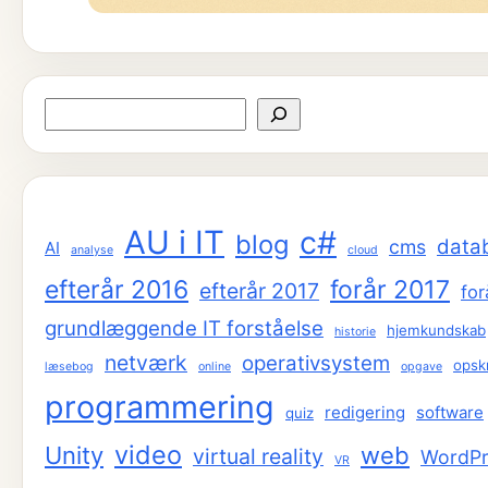
Søg
AU i IT
c#
blog
data
cms
AI
analyse
cloud
efterår 2016
forår 2017
efterår 2017
for
grundlæggende IT forståelse
hjemkundskab
historie
netværk
operativsystem
opskr
læsebog
online
opgave
programmering
redigering
software
quiz
video
Unity
web
virtual reality
WordPr
VR