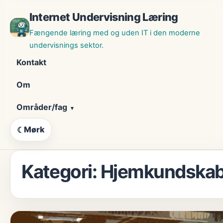
Skip
Internet Undervisning Læring
til
indhold
Fængende læring med og uden IT i den moderne
undervisnings sektor.
Kontakt
Om
Områder/fag
Mørk
☾
Kategori:
Hjemkundska