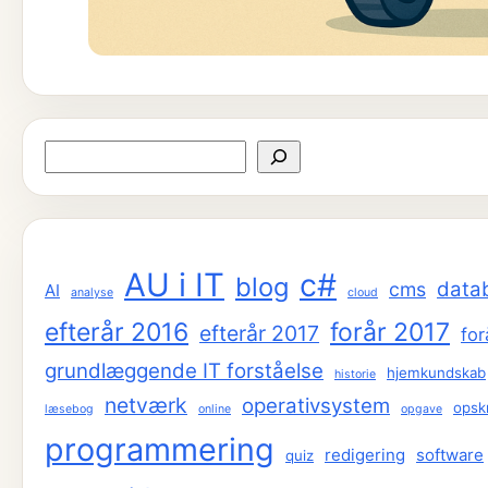
Søg
AU i IT
c#
blog
data
cms
AI
analyse
cloud
efterår 2016
forår 2017
efterår 2017
for
grundlæggende IT forståelse
hjemkundskab
historie
netværk
operativsystem
opskr
læsebog
online
opgave
programmering
redigering
software
quiz