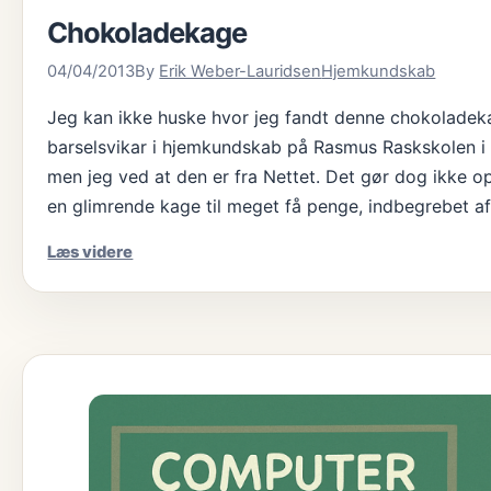
Chokoladekage
04/04/2013
By
Erik Weber-Lauridsen
Hjemkundskab
Jeg kan ikke huske hvor jeg fandt denne chokoladeka
barselsvikar i hjemkundskab på Rasmus Raskskolen i B
men jeg ved at den er fra Nettet. Det gør dog ikke ops
en glimrende kage til meget få penge, indbegrebet a
Chokoladekage
Læs videre