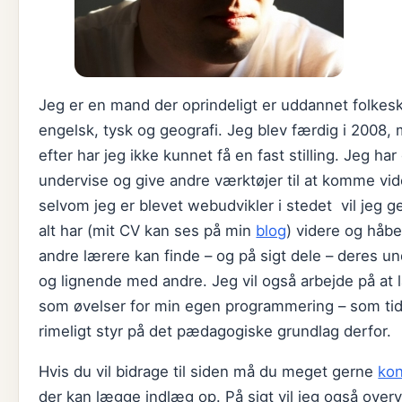
Jeg er en mand der oprindeligt er uddannet folkes
engelsk, tysk og geografi. Jeg blev færdig i 2008,
efter har jeg ikke kunnet få en fast stilling. Jeg h
undervise og give andre værktøjer til at komme vide
selvom jeg er blevet webudvikler i stedet vil jeg g
alt har (mit CV kan ses på min
blog
) videre og håbe
andre lærere kan finde – og på sigt dele – deres u
og lignende med andre. Jeg vil også arbejde på at 
som øvelser for min egen programmering – som tid
rimeligt styr på det pædagogiske grundlag derfor.
Hvis du vil bidrage til siden må du meget gerne
kon
der kan lægge indlæg op. På sigt vil jeg også overve