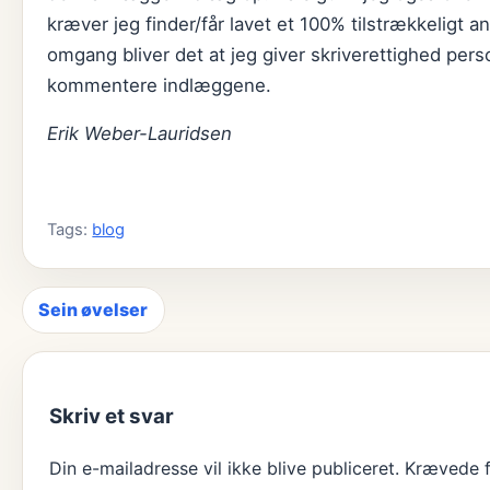
kræver jeg finder/får lavet et 100% tilstrækkeligt a
omgang bliver det at jeg giver skriverettighed perso
kommentere indlæggene.
Erik Weber-Lauridsen
Tags:
blog
Sein øvelser
Indlægsnavigation
Skriv et svar
Din e-mailadresse vil ikke blive publiceret.
Krævede f