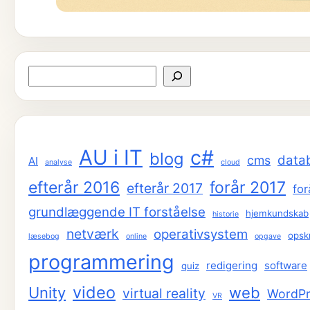
Søg
AU i IT
c#
blog
data
cms
AI
analyse
cloud
efterår 2016
forår 2017
efterår 2017
for
grundlæggende IT forståelse
hjemkundskab
historie
netværk
operativsystem
opskr
læsebog
online
opgave
programmering
redigering
software
quiz
video
Unity
web
virtual reality
WordPr
VR