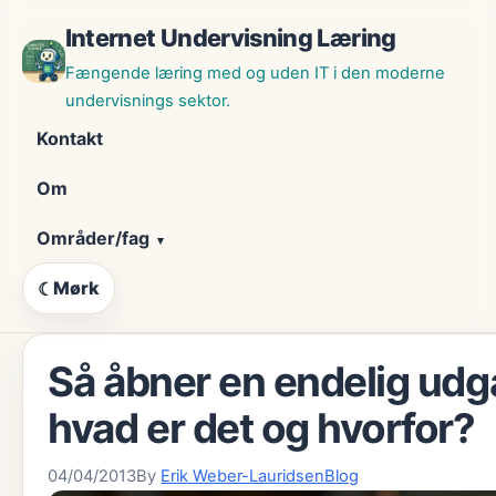
Skip
Internet Undervisning Læring
til
indhold
Fængende læring med og uden IT i den moderne
undervisnings sektor.
Kontakt
Om
Områder/fag
Mørk
☾
Så åbner en endelig udga
hvad er det og hvorfor?
04/04/2013
By
Erik Weber-Lauridsen
Blog