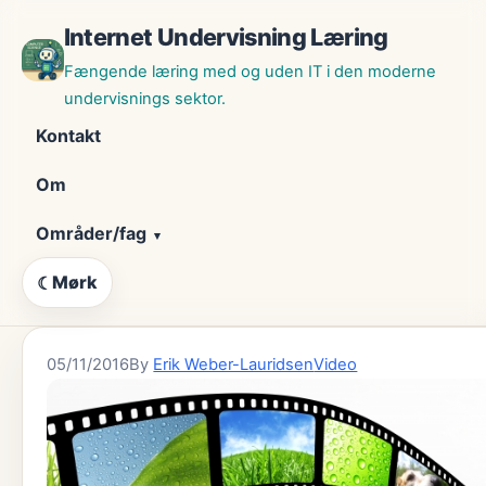
Skip
Internet Undervisning Læring
til
indhold
Fængende læring med og uden IT i den moderne
undervisnings sektor.
Kontakt
Om
Områder/fag
Mørk
☾
05/11/2016
By
Erik Weber-Lauridsen
Video