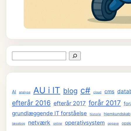
Søg
AU i IT
c#
blog
data
cms
AI
analyse
cloud
efterår 2016
forår 2017
efterår 2017
for
grundlæggende IT forståelse
hjemkundskab
historie
netværk
operativsystem
opskr
læsebog
online
opgave