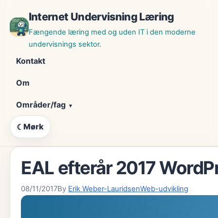
Skip
Internet Undervisning Læring
til
indhold
Fængende læring med og uden IT i den moderne
undervisnings sektor.
Kontakt
Om
Områder/fag
Mørk
☾
EAL efterår 2017 WordPr
08/11/2017
By
Erik Weber-Lauridsen
Web-udvikling