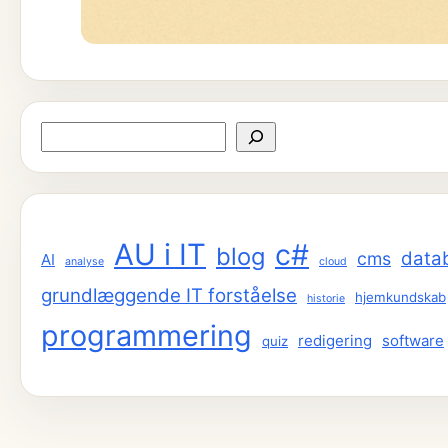
Søg
AU i IT
c#
blog
data
cms
AI
analyse
cloud
grundlæggende IT forståelse
hjemkundskab
historie
programmering
redigering
software
quiz