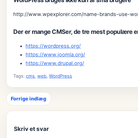
WordPress bruges ikke kun af små brugere
http://www.wpexplorer.com/name-brands-use-wo
Der er mange CMSer, de tre mest populære e
https://wordpress.org/
https://www.joomla.org/
https://www.drupal.org/
Tags:
cms
,
web
,
WordPress
Forrige indlæg
Indlægsnavigation
Skriv et svar