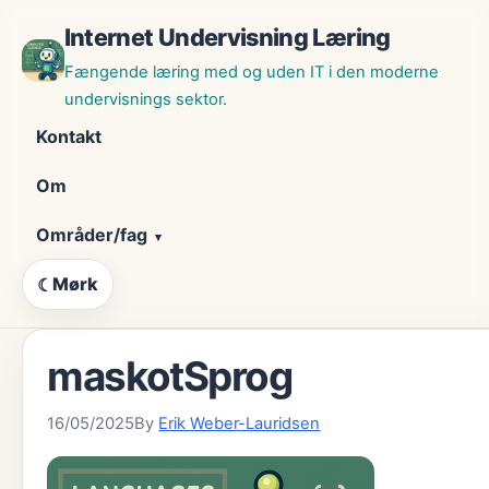
Skip
Internet Undervisning Læring
til
indhold
Fængende læring med og uden IT i den moderne
undervisnings sektor.
Kontakt
Om
Områder/fag
Mørk
☾
maskotSprog
16/05/2025
By
Erik Weber-Lauridsen