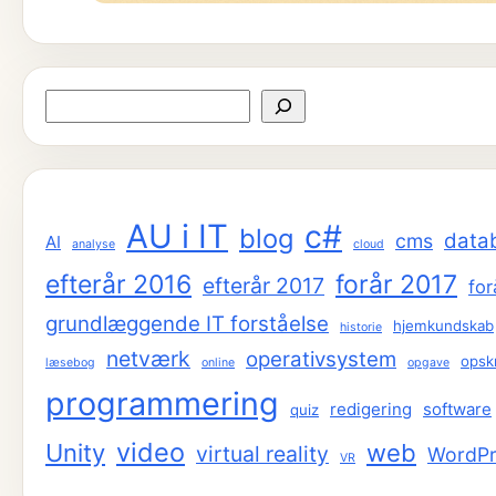
Søg
AU i IT
c#
blog
data
cms
AI
analyse
cloud
efterår 2016
forår 2017
efterår 2017
for
grundlæggende IT forståelse
hjemkundskab
historie
netværk
operativsystem
opskr
læsebog
online
opgave
programmering
redigering
software
quiz
video
Unity
web
virtual reality
WordPr
VR