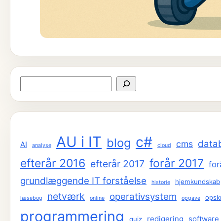
Søg
AU i IT
c#
blog
data
cms
AI
analyse
cloud
efterår 2016
forår 2017
efterår 2017
for
grundlæggende IT forståelse
hjemkundskab
historie
netværk
operativsystem
opskr
læsebog
online
opgave
programmering
redigering
software
quiz