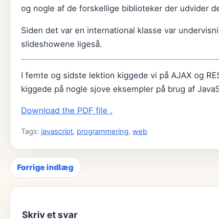
og nogle af de forskellige biblioteker der udvider d
Siden det var en international klasse var undervisn
slideshowene ligeså.
I femte og sidste lektion kiggede vi på AJAX og 
kiggede på nogle sjove eksempler på brug af Java
Download the PDF file .
Tags:
javascript
,
programmering
,
web
Forrige indlæg
Indlægsnavigation
Skriv et svar