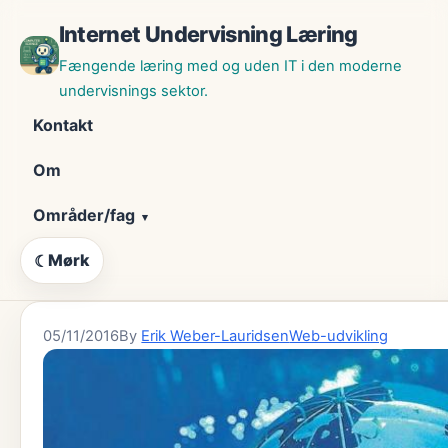
Skip
Internet Undervisning Læring
til
indhold
Fængende læring med og uden IT i den moderne
undervisnings sektor.
Kontakt
Om
Områder/fag
Mørk
☾
05/11/2016
By
Erik Weber-Lauridsen
Web-udvikling